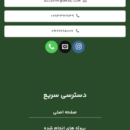
AZCAP84@GMAIL.COM
02833666139
09127865007
دسترسی سریع
صفحه اصلی
پروژه های انجام شده