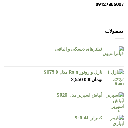
09127865007
محصولات
فیلترهای دیسکی و الیافی
نازل و روتور Rain مدل S075 D
تومان
3,550,000
آبپاش اسپریر مدل S020
کنترلر S-DIAL