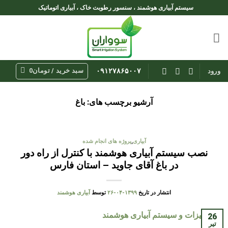
Ski
سیستم آبیاری هوشمند ، سنسور رطوبت خاک ، آبیاری اتوماتیک
t
conten
سبد خرید /
تومان
0
۰۹۱۲۷۸۶۵۰۰۷
ورود
آرشیو برچسب های:
باغ
آبیاری
,
پروژه های انجام شده
نصب سیستم آبیاری هوشمند با کنترل از راه دور
در باغ آقای جاوید – استان فارس
انتشار در تاریخ
۱۳۹۹-۰۴-۲۶
توسط
آبیاری هوشمند
26
تیر