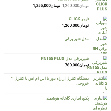
قیمت
قیمت
تومان
1,260,000
تومان
1,255,000
اصلی
فعلی
تومان1,260,000
تومان1,255,000
تایمر CLICK
بود.
است.
تومان
1,260,000
مدل شیر برقی
شیربرقی مدل RN155 PLUS
تومان
780,000
دستگاه کنترل از راه دور با اس ام اس با کنترل ۲
خروجی
پکیج آبیاری گلخانه هوشمند