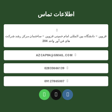
اطلاعات تماس
قزوین – دانشگاه بین المللی امام خمینی قزوین – ساختمان مرکز رشد شرکت
های فن آور واحد 204
AZCAP84@GMAIL.COM
02833666139
09127865007