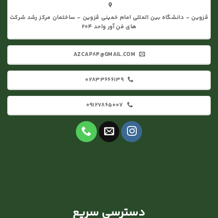
قزوین – دانشگاه بین المللی امام خمینی قزوین – ساختمان مرکز رشد شرکت
های فن آور واحد 204
AZCAP84@GMAIL.COM
02833666139
09127865007
دسترسی سریع