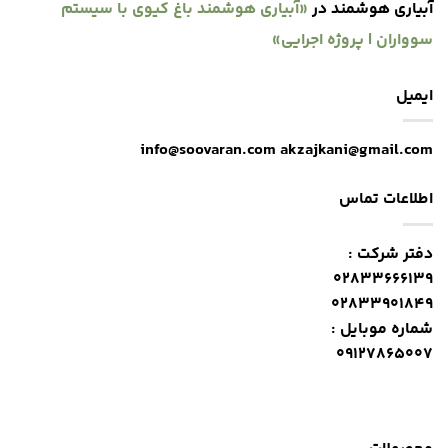
آبیاری هوشمند
در
«آبیاری هوشمند باغ کیوی با سیستم
سوواران | پروژه اجرایی»
ایمیل
info@soovaran.com akzajkani@gmail.com
اطلاعات تماس
دفتر شرکت :
02833666139
02833901849
شماره موبایل :
09127865007