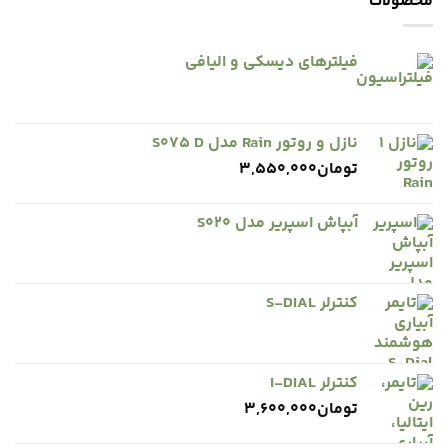
محصولات
فیلترهای دیسکی و الیافی
نازل و روتور Rain مدل S075 D
تومان
3,550,000
آبپاش اسپریر مدل S020
کنترلر S-DIAL
کنترلر I-DIAL
تومان
3,600,000