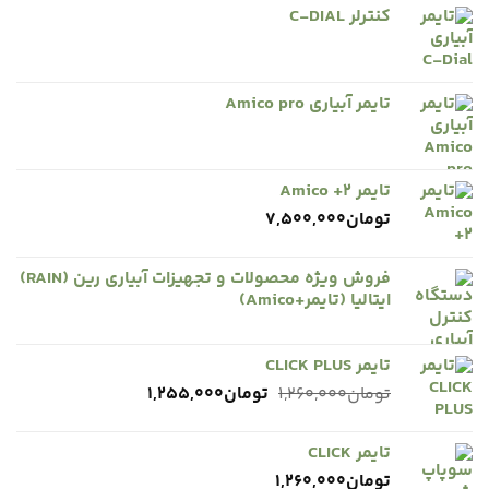
کنترلر C-DIAL
تایمر آبیاری Amico pro
تایمر Amico +2
تومان
7,500,000
فروش ویژه محصولات و تجهیزات آبیاری رین (RAIN)
ایتالیا (تایمر+Amico)
تایمر CLICK PLUS
قیمت
قیمت
تومان
1,260,000
تومان
1,255,000
اصلی
فعلی
تومان1,260,000
تومان1,255,000
تایمر CLICK
بود.
است.
تومان
1,260,000