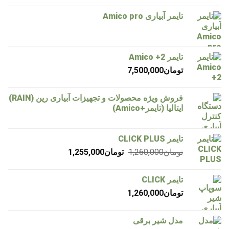
تایمر آبیاری Amico pro
تایمر Amico +2
تومان
7,500,000
فروش ویژه محصولات و تجهیزات آبیاری رین (RAIN)
ایتالیا (تایمر+Amico)
تایمر CLICK PLUS
قیمت
قیمت
تومان
1,260,000
تومان
1,255,000
اصلی
فعلی
تومان1,260,000
تومان1,255,000
تایمر CLICK
بود.
است.
تومان
1,260,000
مدل شیر برقی