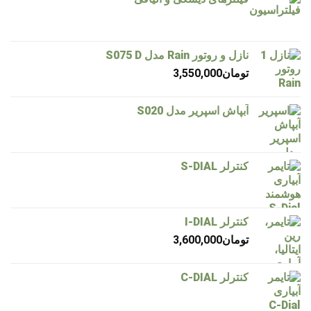
نازل و روتور Rain مدل S075 D
تومان
3,550,000
آبپاش اسپریر مدل S020
کنترلر S-DIAL
کنترلر I-DIAL
تومان
3,600,000
کنترلر C-DIAL