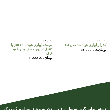
محصولات
محصولات
سیستم آبیاری هوشمند ( S8) با
کنترلر آبیاری هوشمند مدل S4
کنترل از دور و سنسور رطوبت
تومان
35,000,000
خاک
تومان
14,000,000
هسته اصلی گروه سوواران ( در لغت به معنای میراب، کسی که